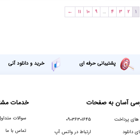
←
11
10
9
…
4
3
2
1
پشتیبانی حرفه ای
خرید و دانلود آنی
سی آسان به صفحات
خدمات مشتر
سوالات متداو
های پرداخت
09036301645
تماس با ما
ای دانلود
ارتباط در واتس آپ