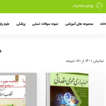
09036301645
خانه
مجموعه های آموزشی
نمونه سوالات تستی
پزشکی
علوم پای
د
نمایش 1–16 از 170 نتیجه