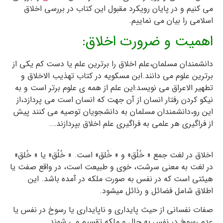
می کنیم و در پایان رویکرد مقبول این کتاب در بررسی اخلاق
اسلامی را بیان می نماییم.
اهمیت و ضرورت اخلاق:
دانشمندان مسلمان،علم اخلاق را برترین علم یا دست کم یکی از
برترین علوم می دانند.ابن مسکویه در کتاب تهذیب الاخلاق و
تطهیر الاعراق می نویسد:این علم از همه ی علوم برتر است و به
نیکو کردن رفتار انسان از آن جهت که انسان است می پردازد،از
این رو،دانشمندان مسلمان به دانشجویان توصیه می کنند پیش
از فراگیری هر علمی به فراگیری علم اخلاق بپردازند….
مبانی و
مفاهیم
اخلاق در لغت جمع « خُلُق» و « خُلق» است. « خُلُق» يا « خُلق»
در لغت به معني سرشت، خوي و طبيعت است، در واقع صفت يا
هيئتي است که در نفس به صورت ملکه در آمده باشد. اين
اطلاق شامل فضائل و رذائل ميشود.
صفات نفساني از حيث پايداري و ناپايداري يا رسوخ در نفس يا
عدم رسوخ در نفس به حال و ملکه تقسيم مي شوند.