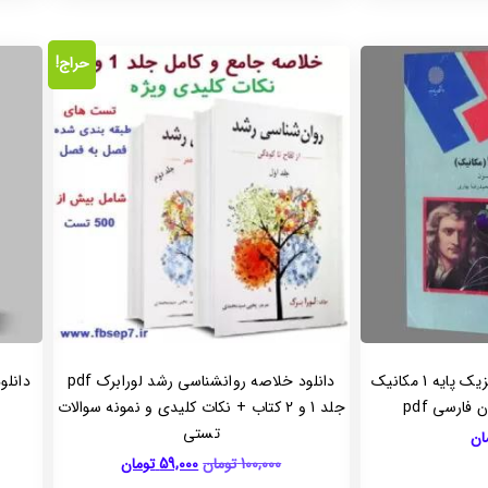
حراج!
دانلود جزوه کامل کتاب فیزیک پایه 1 مکانیک
دانلود خلاصه روانشناسی رشد لورابرک pdf
دانلو
ارسی pdf
جلد 1 و 2 کتاب + نکات کلیدی و نمونه سوالات
تستی
ان
100,000
تومان
59,000
تومان