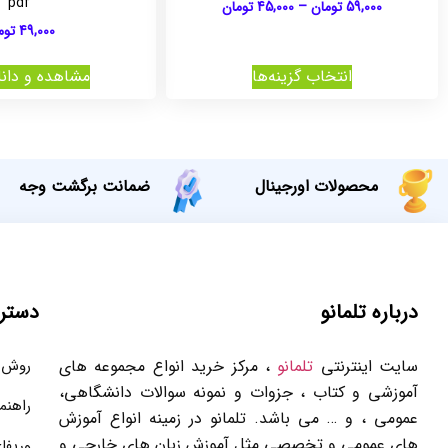
pdf
59,000
تومان
–
45,000
تومان
49,000
توم
انتخاب گزینه‌ها
مشاهده و دانل
محصولات اورجینال
ضمانت برگشت وجه
درباره تلمانو
دستر
سایت اینترنتی
تلمانو
، مرکز خرید انواع مجموعه های
روش 
آموزشی و کتاب ، جزوات و نمونه سوالات دانشگاهی،
راهنم
عمومی ، و … می باشد. تلمانو در زمینه انواع آموزش
های عمومی و تخصصی مثل آموزش زبان های خارجی و
وریفا