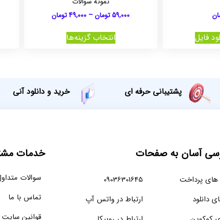
نمونه سوالات
ان
59,000
تومان
–
49,000
تومان
ود فایل
انتخاب گزینه‌ها
پشتیبانی حرفه ای
خرید و دانلود آنی
سی آسان به صفحات
خدمات مشتر
سوالات متداو
های پرداخت
09036301645
تماس با ما
ای دانلود
ارتباط در واتس آپ
قوانین سایت
ی کوکوین
ارتباط در روبیکا