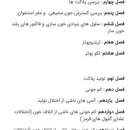
فصل چهارم :
بررسی پلاکت ها
فصل پنجم:
بررسی گسترش خون محیطی و مغز استخوان
فصل ششم :
سلول های بنیادی خون سازی و فاکتور های رشد
خون ساز
فصل هفتم :
اریتروپوئز
فصل هشتم:
لکو پوئز
دانلود جزوه خلاصه هماتولوژی پزشکی
(خون شناسی ) دکتر منتظم pdf خلاصه کتاب عملی رایگان
نمونه سوالات تستی تشریحی دانشگاه آزاد اسلامی و پیام نور
فصل نهم:
تولید پلاکت
فصل دهم :
کم خونی
فصل یازدهم :
آنمی های ناشی از اختلال تولید
فصل دوازدهم:
کم خونی های ناشی از اتلاف خون (اختلالات
غشای گلبول های قرمز )
فصل سیزدهم :
کم خونی های ناشی از اتلاف خون (اختلالات