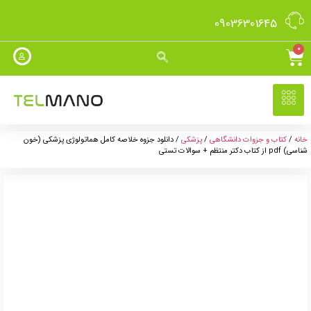
09036301645
0
خانه
/
کتاب و جزوات دانشگاهی
/
پزشکی
/ دانلود جزوه خلاصه کامل هماتولوژی پزشکی (خون
شناسی) pdf از کتاب دکتر منتظم + سوالات تستی