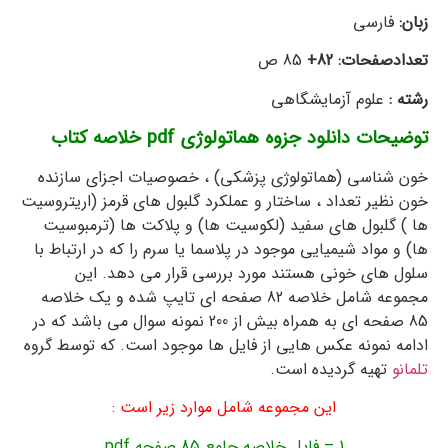
زبان:
فارسی
تعدادصفحات: 82+
85 ص
رشته :
علوم آزمایشگاهی
توضیحات دانلود جزوه هماتولوژی pdf خلاصه کتاب
خون شناسی (هماتولوژی پزشکی) ، خصوصیات اجزای سازنده
خون نظیر تعداد ، ساختار و عملکرد گلبول های قرمز (اریتروسیت
ها ) گلبول های سفید (لکوسیت ها) و پلاکت ها (ترمبوسیت
ها) و مواد شیمیایی موجود در پلاسما یا سرم را که در ارتباط با
سلول های خونی هستند مورد بررسی قرار می دهد. این
مجموعه شامل خلاصه 82 صفحه ای تایپ شده و یک خلاصه
85 صفحه ای به همراه بیش از 200 نمونه سوال می باشد که در
ادامه نمونه عکس هایی از فایل ها موجود است. که توسط گروه
تلمانو
تهیه گردیده است.
این مجموعه شامل موارد زیر است :
1 – فایل خلاصه جامع 85 صفحه pdf