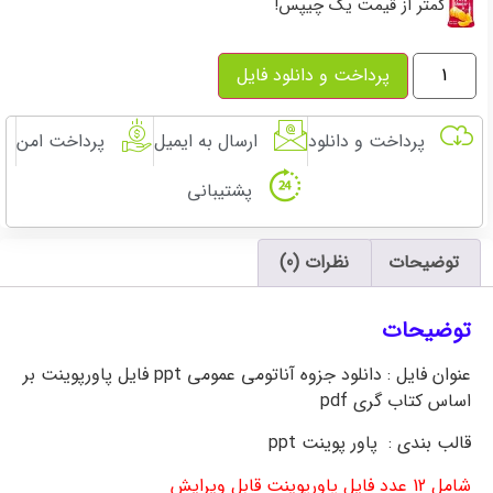
کمتر از قیمت یک چیپس!
پرداخت و دانلود فایل
پرداخت و دانلود
ارسال به ایمیل
پرداخت امن
پشتیبانی
توضیحات
نظرات (0)
توضیحات
عنوان فایل : دانلود جزوه آناتومی عمومی ppt فایل پاورپوینت بر
اساس کتاب گری pdf
نمونه سوالات تستی رایگان دکتر والیانی
قالب بندی : پاور پوینت ppt
شامل 12 عدد فایل پاورپوینت قابل ویرایش