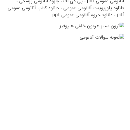
دانلود رایگان کتاب آناتومی عمومی pdf عمومی علی والیانی
خرید و دانلود کتاب گری 2016 دکتر والیانی محرری رضا
شیرازی کتاب فارسی فیزیولوژی بدن انسان پرستاری گری
دانلود پاورپوینت فیزیولوژی پرستاری رایگان pdf ، دکتر رضا
شیرازی رشته پزشکی پرستاری رایگان نمونه سوالات تستی و
تشریحی با پاسخ و جواب سوال های امتحانی دانشگاه علوم
پزشکی دکتر والیانی ، دانشگاه آزاد اسلامی ، پیام نور جزوه
آناتومی عموم
ی همچنین نسخه ای از آن برای دانشجویان
رشته های پزشکی و سایر رشته های مرتبط نگاشته شده است.
خلاصه کامل این کتاب برای شما عزیزان آماده شده است
امیدواریم که مورد پسند شما خوانندگان محترم قرار گیرد. pdf،
Gray’s Anatomy for Students