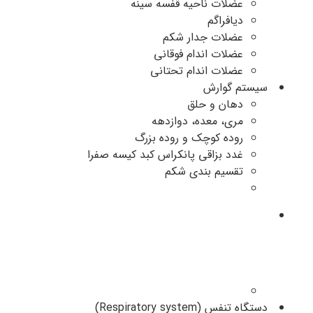
عضلات ناحیه قفسه سینه
دیافراگم
عضلات جدار شکم
عضلات اندام فوقانی
عضلات اندام تحتانی
سیستم گوارش
دهان و حلق
مری، معده، دوازدهه
روده کوچک و روده بزرگ
غدد بزاقی پانکراس کبد کیسه صفرا
تقسیم بندی شکم
دانلود جزوه آناتومی عمومی ppt
نمونه سوالات تستی رایگان کتاب
گری pdf
دستگاه تنفس (Respiratory system)