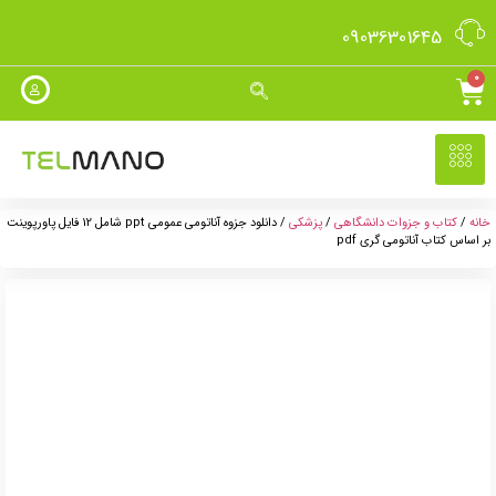
09036301645
0
خانه
/
کتاب و جزوات دانشگاهی
/
پزشکی
/ دانلود جزوه آناتومی عمومی ppt شامل 12 فایل پاورپوینت
بر اساس کتاب آناتومی گری pdf