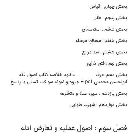
بخش چهارم : قیاس
بخش پنجم : عقل
بخش ششم : استحسان
بخش هفتم : مصالح مرسله
بخش هشتم : سد ذرایع
بخش نهم : فتح ذرایع
بخش دهم: عرف دانلود خلاصه کتاب اصول فقه
ابولحسن محمدی pdf + جزوه و نمونه سوالات تستی با پاسخ
بخش یازدهم : سیره عقلا و متشرعه
بخش دوازدهم : شهرت فتوایی
فصل سوم : اصول عملیه و تعارض ادله