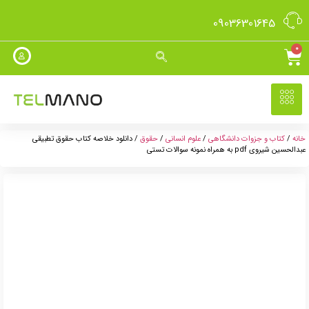
09036301645
0
خانه
/
کتاب و جزوات دانشگاهی
/
علوم انسانی
/
حقوق
/ دانلود خلاصه کتاب حقوق تطبیقی
عبدالحسین شیروی pdf به همراه نمونه سوالات تستی