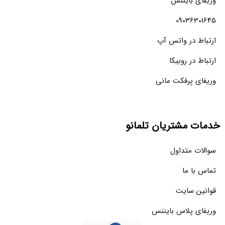
وریفای بایننس
09036301645
ارتباط در واتس آپ
ارتباط در روبیکا
وریفای پرفکت مانی
خدمات مشتریان تلمانو
سوالات متداول
تماس با ما
قوانین سایت
وریفای پلاس بایننس