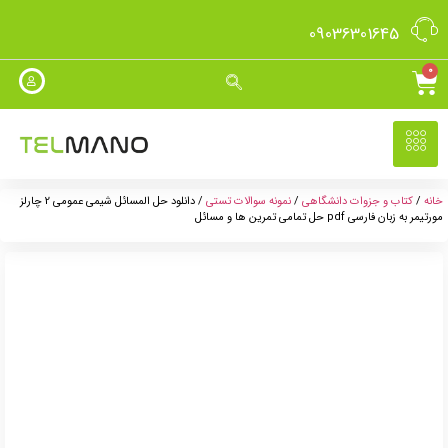
09036301645
0
خانه
/
کتاب و جزوات دانشگاهی
/
نمونه سوالات تستی
/ دانلود حل المسائل شیمی عمومی 2 چارلز
مورتیمر به زبان فارسی pdf حل تمامی تمرین ها و مسائل