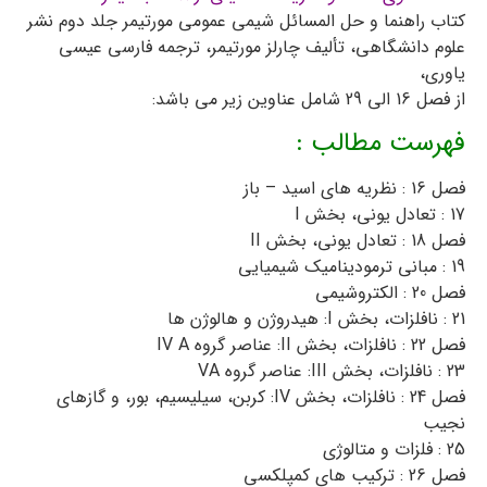
کتاب راهنما و حل المسائل شیمی عمومی مورتیمر جلد دوم نشر
علوم دانشگاهی، تألیف چارلز مورتیمر، ترجمه فارسی عیسی
یاوری،
از فصل 16 الی 29 شامل عناوین زیر می باشد:
فهرست مطالب :
فصل 16 : نظریه های اسید – باز
17 : تعادل یونی، بخش I
فصل 18 : تعادل یونی، بخش II
19 : مبانی ترمودینامیک شیمیایی
فصل 20 : الکتروشیمی
21 : نافلزات، بخش I: هیدروژن و هالوژن ها
فصل 22 : نافلزات، بخش II: عناصر گروه IV A
23 : نافلزات، بخش III: عناصر گروه VA
فصل 24 : نافلزات، بخش IV: کربن، سیلیسیم، بور، و گازهای
نجیب
25 : فلزات و متالوژی
فصل 26 : ترکیب های کمپلکسی