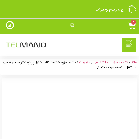
09036301645
0
خانه
/
کتاب و جزوات دانشگاهی
/
مدیریت
/ دانلود جزوه خلاصه کتاب کنترل پروژه دکتر حسن قدسی
پور pdf + نمونه سوالات تستی