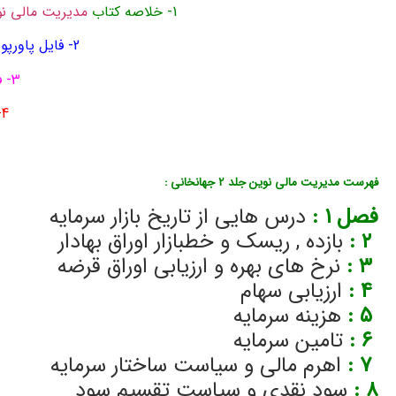
1- خلاصه کتاب
مدیریت مالی ن
2- فایل پاورپوینت فصل به فصل با توضیحات کامل در 357 اسلاید
3- فایل pdf حل المسائل 61 صفحه ای جلد 2
4- بیش از 500 نمونه سوال تستی با پاسخ
فهرست مدیریت مالی نوین جلد 2 جهانخانی :
دانلود جزوه خلاصه کتاب پاورپوین
فصل ۱
:
درس هایی از تاریخ بازار سرمایه
۲
:
بازده , ریسک و خطبازار اوراق بهادار
۳
:
نرخ های بهره و ارزیابی اوراق قرضه
۴
:
ارزیابی سهام
۵
:
هزینه سرمایه
۶
:
تامین سرمایه
۷
:
اهرم مالی و سیاست ساختار سرمایه
۸
:
سود نقدی و سیاست تقسیم سود