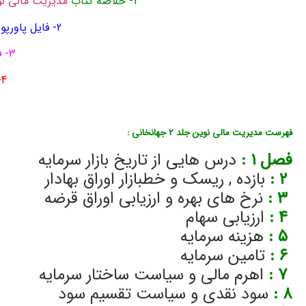
1- خلاصه کتاب
مدیریت مالی ن
2- فایل پاورپوینت فصل به فصل با توضیحات کامل در 357 اسلاید
3- فایل pdf حل المسائل 61 صفحه ای جلد 2
4- بیش از 500 نمونه سوال تستی با پاسخ
فهرست مدیریت مالی نوین جلد 2 جهانخانی :
دانلود جزوه خلاصه کتاب پاورپوین
فصل ۱
:
درس هایی از تاریخ بازار سرمایه
۲
:
بازده , ریسک و خطبازار اوراق بهادار
۳
:
نرخ های بهره و ارزیابی اوراق قرضه
۴
:
ارزیابی سهام
۵
:
هزینه سرمایه
۶
:
تامین سرمایه
۷
:
اهرم مالی و سیاست ساختار سرمایه
۸
:
سود نقدی و سیاست تقسیم سود