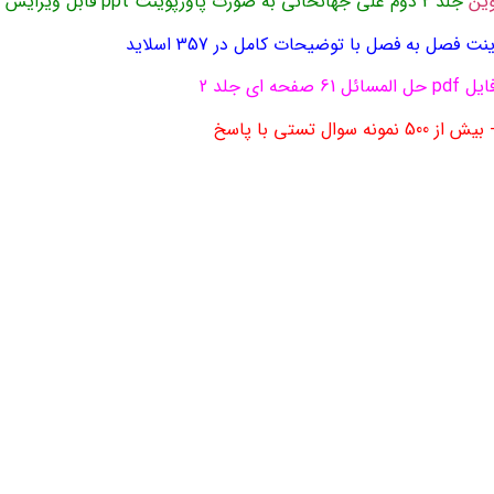
وین
جلد 2 دوم علی جهانخانی به صورت پاورپوینت ppt قابل ویرایش
ت و نمونه سوالات تستی