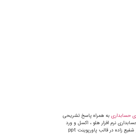
مالی نوین جلد دوم 2 جهانخانی جهانخوانی – استفان راس + 
مجتبی شوری امتحانی پیام نور و دانشگاه آزاد اسلامی حل تمرین جلد 2 نمون
ه به طور خلاصه همه مباحث کتاب را توضیح می دهد. و
های امتحانی چکیده و نکات و جزوه خلاصه شده و پاورپوینت قابل
 پاورپویت و پی دی اف pdf
ای حسابداری
به همراه پاسخ تشریحی
فیع زاده در قالب پاورپوینت ppt