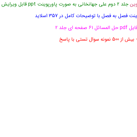
وین
جلد 2 دوم علی جهانخانی به صورت پاورپوینت ppt قابل ویرایش
ت و نمونه سوالات تستی