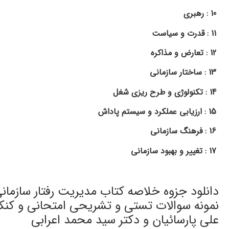
10 : رهبری
11 : قدرت و سياست
12 : تعارض و مذاكره
13 : ساختار سازمانی
14 : تكنولوژی و طرح ريزی شغل
15 : ارزيابی عملكرد و سيستم پاداش
16 : فرهنگ سازمانی
17 : تغيير و بهبود سازمانی
نمونه سوالات تستی و تشریحی امتحانی و کنکور ک
علی پارسائيان و دكتر سيد محمد اعرابی