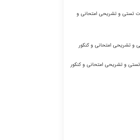
ل و جامع + نمونه سوالات تستی ترجمه فارسی زارعی متین و
ی رضائیان pdf , ppt همراه با نمونه سوال تستی و تشریحی با پاسخ و جواب دانشگاه
مدیریت