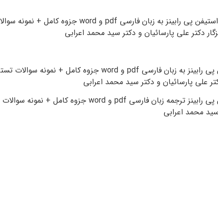
تاب مدیریت استیفن رابینز فارسی pdf نمونه سوال
پیشرفته استیفن پی رابینز به زبان فارسی pdf و word جزوه کام
دکتر پرهیزگار مولف كتاب : استيفن پي . رابينز جزوه رفتار سازمانی پیشرفته دکتر عل
اعرابی تست های تالیفی و طبقه بندی شده کنکور کارشناسی ارشد رشته 