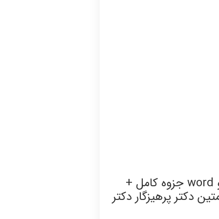
دانلود جزوه خلاصه کتاب مدیریت رفتار سازمانی پیشرفته استیفن پی رابینز به زبان فارسی pdf و word جزوه کامل +
ین دکتر پرهیزگار دكتر