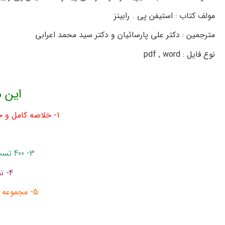
مولف كتاب : استيفن پي . رابينز
مترجمين : دكتر علي پارسائيان و دكتر سيد محمد اعرابی
نوع فایل : pdf , word
این م
1- خلاصه کامل و جامع کتاب مدیریت رفتار سازمانی 80 صفحه word , pdf
3- 400 تست تالیفی همراه با پاسخ + 400 تست بدون جواب
4- نمونه سوالات تستی امتحانی بیش از 400 تا
5- مجموعه تست های طبقه بندی شده فصل به فصل با جواب