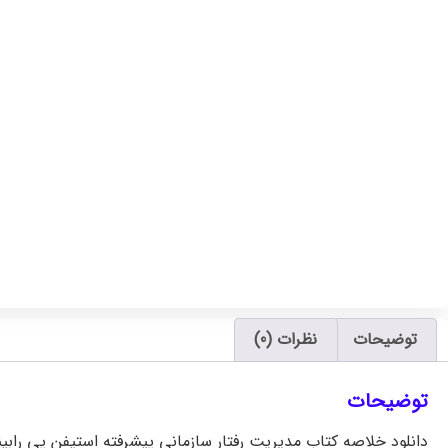
توضیحات
نظرات (0)
توضیحات
دانلود خلاصه کتاب مدیریت رفتار سازمانی پیشرفته استیفن پی رابینز به زبان فارسی pdf و word جزوه ک