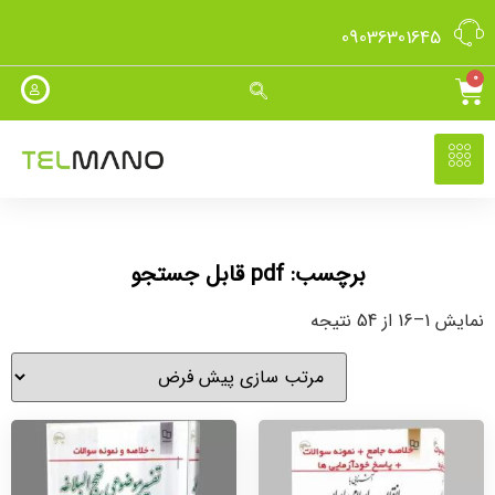
09036301645
0
برچسب: pdf قابل جستجو
نمایش 1–16 از 54 نتیجه