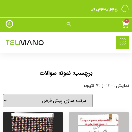
09036301645
0
برچسب: نمونه سوالات
نمایش 1–16 از 72 نتیجه