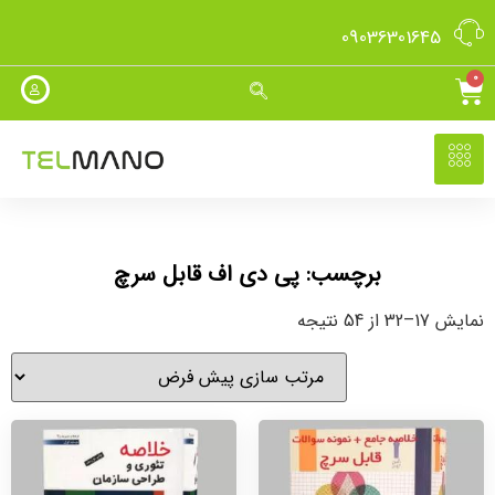
09036301645
0
برچسب: پی دی اف قابل سرچ
نمایش 17–32 از 54 نتیجه