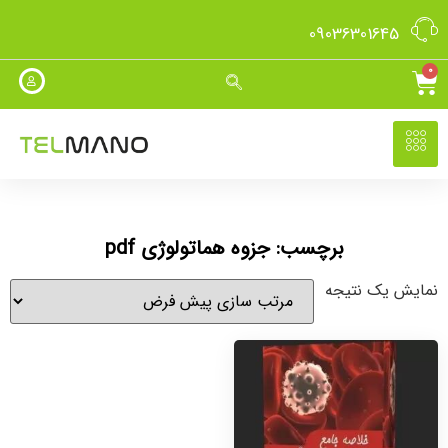
09036301645
0
برچسب: جزوه هماتولوژی pdf
نمایش یک نتیجه