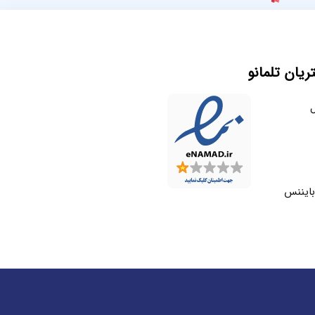
یان تلمانو
ل
بایننس