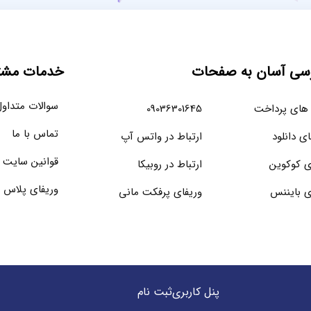
سی آسان به صفحات
خدمات مشتر
سوالات متداو
های پرداخت
09036301645
تماس با ما
ای دانلود
ارتباط در واتس آپ
قوانین سایت
ی کوکوین
ارتباط در روبیکا
وریفای پلاس 
ی بایننس
وریفای پرفکت مانی
پنل کاربری
ثبت نام