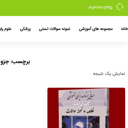
09036301645
خانه
مجموعه های آموزشی
نمونه سوالات تستی
پزشکی
علوم پای
برچسب: جزوه 
نمایش یک نتیجه