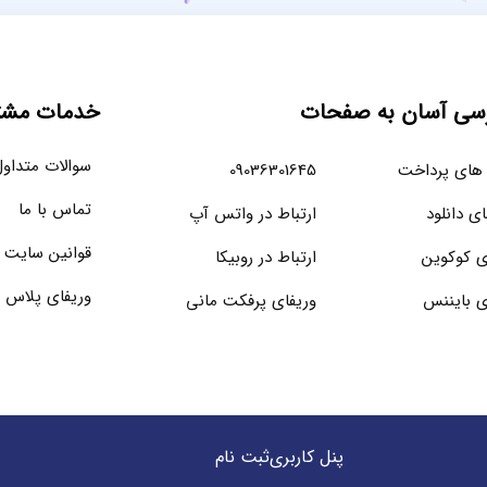
سی آسان به صفحات
خدمات مشتر
سوالات متداو
های پرداخت
09036301645
تماس با ما
ای دانلود
ارتباط در واتس آپ
قوانین سایت
ی کوکوین
ارتباط در روبیکا
وریفای پلاس 
ی بایننس
وریفای پرفکت مانی
پنل کاربری
ثبت نام