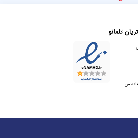
یان تلمانو
ل
بایننس