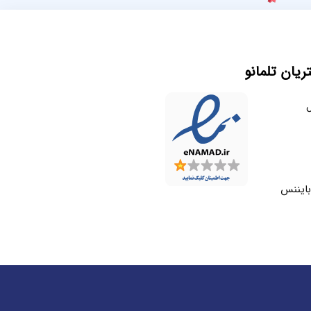
یان تلمانو
ل
بایننس