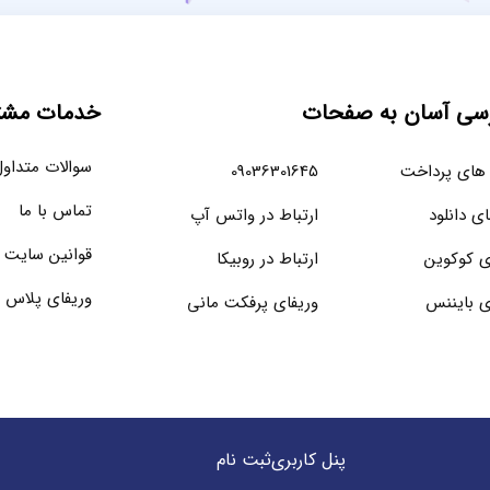
سی آسان به صفحات
خدمات مشتر
سوالات متداو
های پرداخت
09036301645
تماس با ما
ای دانلود
ارتباط در واتس آپ
قوانین سایت
ی کوکوین
ارتباط در روبیکا
وریفای پلاس 
ی بایننس
وریفای پرفکت مانی
پنل کاربری
ثبت نام