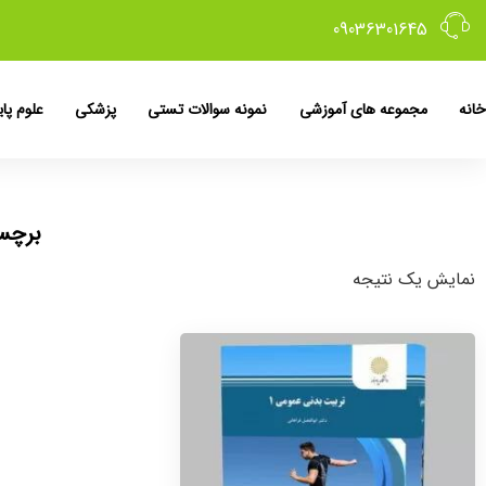
09036301645
خانه
مجموعه های آموزشی
نمونه سوالات تستی
پزشکی
علوم پای
برچسب: pdf کتاب تر
نمایش یک نتیجه