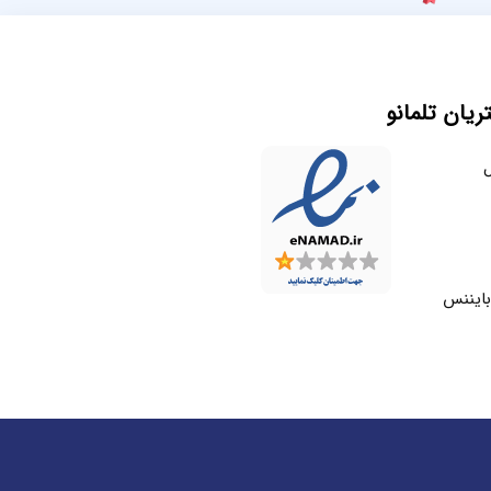
یان تلمانو
ل
بایننس