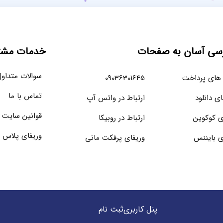
سی آسان به صفحات
خدمات مشتر
سوالات متداو
های پرداخت
09036301645
تماس با ما
ای دانلود
ارتباط در واتس آپ
قوانین سایت
ی کوکوین
ارتباط در روبیکا
وریفای پلاس 
ی بایننس
وریفای پرفکت مانی
پنل کاربری
ثبت نام