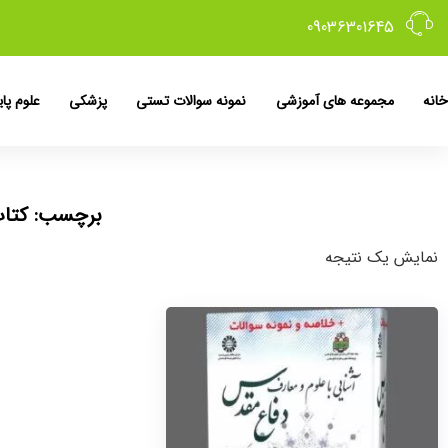
09036301645
خانه
مجموعه های آموزشی
نمونه سوالات تستی
پزشکی
علوم پای
برچسب: کتاب 
نمایش یک نتیجه