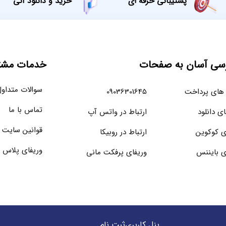
پشتیبانی حرفه ای
خرید و دانلود آنی
سی آسان به صفحات
خدمات مشتر
سوالات متداو
های پرداخت
09036301645
تماس با ما
ای دانلود
ارتباط در واتس آپ
قوانین سایت
ی کوکوین
ارتباط در روبیکا
وریفای پلاس 
ی بایننس
وریفای پرفکت مانی
پنل کاربری
ثبت نام