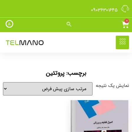
09036301645
0
برچسب: پروتئین
نمایش یک نتیجه