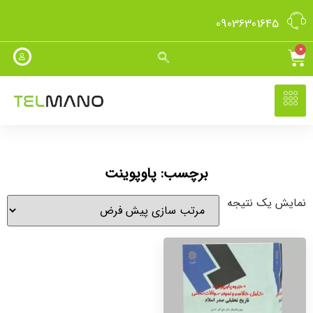
09036301645
0
برچسب: پاوپوینت
نمایش یک نتیجه