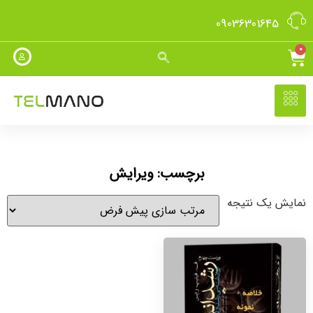
09036301645
0
برچسب: ویرایش
نمایش یک نتیجه