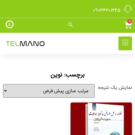
09036301645
0
برچسب: نوین
نمایش یک نتیجه