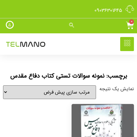
09036301645
0
برچسب: نمونه سوالات تستی کتاب دفاع مقدس
نمایش یک نتیجه