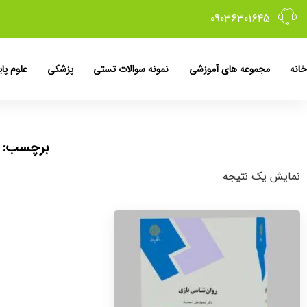
09036301645
خانه
مجموعه های آموزشی
نمونه سوالات تستی
پزشکی
علوم پای
برچسب: ن
نمایش یک نتیجه