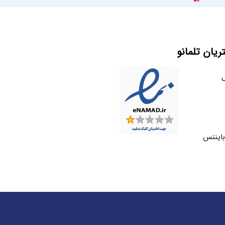
یان تلمانو
ل
بایننس