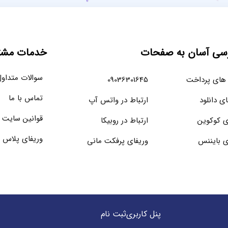
سی آسان به صفحات
خدمات مشتر
سوالات متداو
های پرداخت
09036301645
تماس با ما
ای دانلود
ارتباط در واتس آپ
قوانین سایت
ی کوکوین
ارتباط در روبیکا
وریفای پلاس 
ی بایننس
وریفای پرفکت مانی
پنل کاربری
ثبت نام