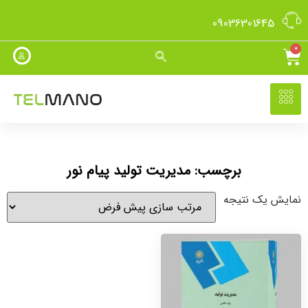
09036301645
0
برچسب: مدیریت تولید پیام نور
نمایش یک نتیجه