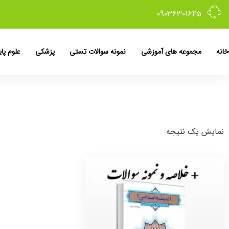
09036301645
خانه
مجموعه های آموزشی
نمونه سوالات تستی
پزشکی
علوم پای
نمایش یک نتیجه