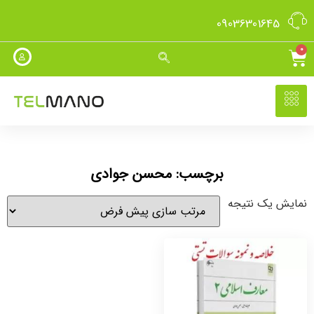
09036301645
0
برچسب: محسن جوادی
نمایش یک نتیجه