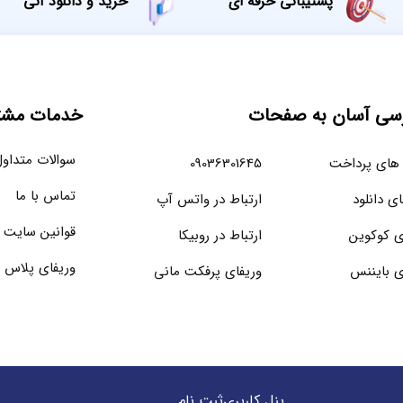
پشتیبانی حرفه ای
خرید و دانلود آنی
سی آسان به صفحات
خدمات مشتر
سوالات متداو
های پرداخت
09036301645
تماس با ما
ای دانلود
ارتباط در واتس آپ
قوانین سایت
ی کوکوین
ارتباط در روبیکا
وریفای پلاس 
ی بایننس
وریفای پرفکت مانی
پنل کاربری
ثبت نام