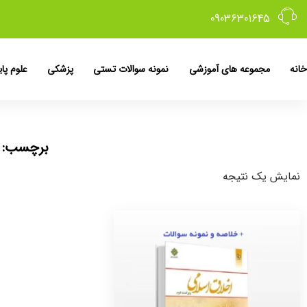
09036301645
خانه
مجموعه های آموزشی
نمونه سوالات تستی
پزشکی
علوم پای
برچسب: م
نمایش یک نتیجه