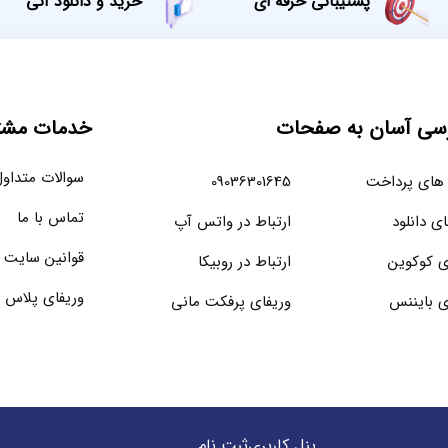
پشتیبانی حرفه ای
خرید و دانلود آنی
سی آسان به صفحات
خدمات مشتر
سوالات متداو
های پرداخت
09036301645
تماس با ما
ای دانلود
ارتباط در واتس آپ
قوانین سایت
ی کوکوین
ارتباط در روبیکا
وریفای پلاس 
ی بایننس
وریفای پرفکت مانی
پنل کاربری
ثبت نام