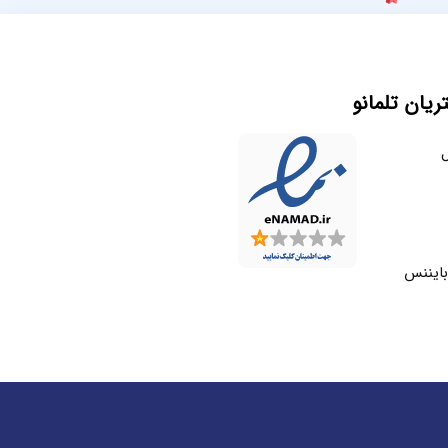
یان تلمانو
ل
بایننس