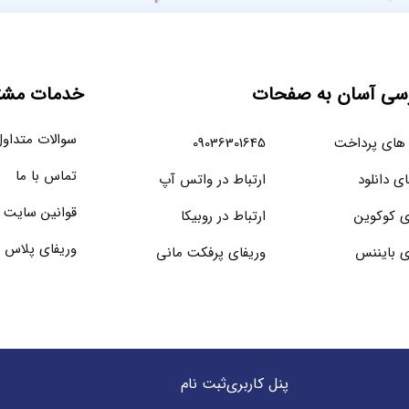
سی آسان به صفحات
خدمات مشتر
سوالات متداو
های پرداخت
09036301645
تماس با ما
ای دانلود
ارتباط در واتس آپ
قوانین سایت
ی کوکوین
ارتباط در روبیکا
وریفای پلاس 
ی بایننس
وریفای پرفکت مانی
پنل کاربری
ثبت نام