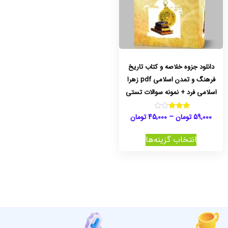
دانلود جزوه خلاصه و کتاب تاریخ
فرهنگ و تمدن اسلامی pdf زهرا
اسلامی فرد + نمونه سوالات تستی
59,000
تومان
–
45,000
تومان
نمره
3.00
از 5
انتخاب گزینه‌ها