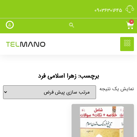
09036301645
0
برچسب: زهرا اسلامی فرد
نمایش یک نتیجه