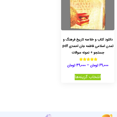
دانلود کتاب و خلاصه تاریخ فرهنگ و
تمدن اسلامی فاطمه جان احمدی pdf
جستجو + نمونه سوالات
69,000
تومان
–
49,000
تومان
نمره
5.00
از 5
انتخاب گزینه‌ها