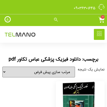
09036301645
0
برچسب: دانلود فیزیک پزشکی عباس تکاور pdf
نمایش یک نتیجه