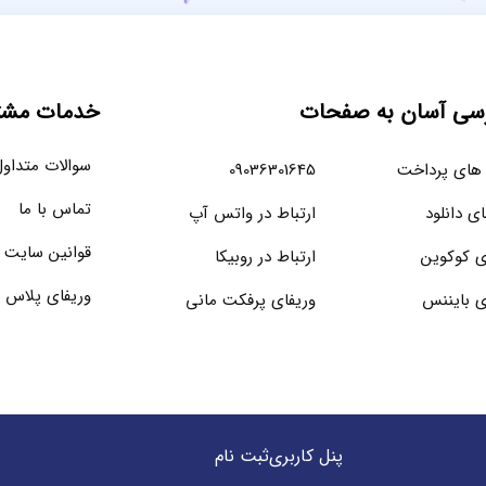
سی آسان به صفحات
خدمات مشتر
سوالات متداو
های پرداخت
09036301645
تماس با ما
ای دانلود
ارتباط در واتس آپ
قوانین سایت
ی کوکوین
ارتباط در روبیکا
وریفای پلاس 
ی بایننس
وریفای پرفکت مانی
پنل کاربری
ثبت نام