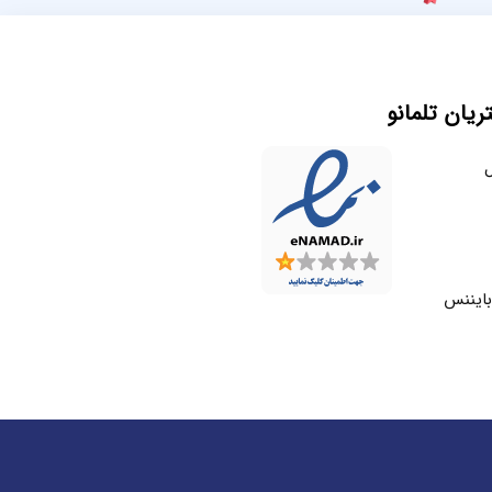
یان تلمانو
ل
بایننس