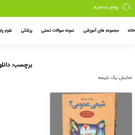
09036301645
خانه
مجموعه های آموزشی
نمونه سوالات تستی
پزشکی
علوم پای
برچسب: دانلود را
نمایش یک نتیجه