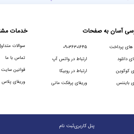
سی آسان به صفحات
خدمات مشتر
سوالات متداو
های پرداخت
09036301645
تماس با ما
ای دانلود
ارتباط در واتس آپ
قوانین سایت
ی کوکوین
ارتباط در روبیکا
وریفای پلاس 
ی بایننس
وریفای پرفکت مانی
پنل کاربری
ثبت نام