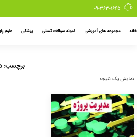
09036301645
خانه
مجموعه های آموزشی
نمونه سوالات تستی
پزشکی
علوم پای
برچسب: دان
نمایش یک نتیجه