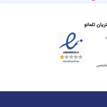
یان تلمانو
ل
بایننس