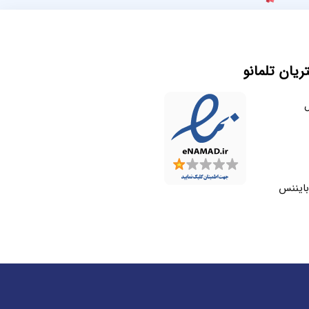
یان تلمانو
ل
بایننس