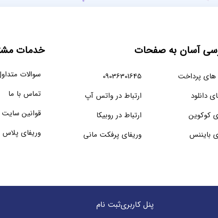
سی آسان به صفحات
خدمات مشتر
سوالات متداو
های پرداخت
09036301645
تماس با ما
ای دانلود
ارتباط در واتس آپ
قوانین سایت
ی کوکوین
ارتباط در روبیکا
وریفای پلاس 
ی بایننس
وریفای پرفکت مانی
پنل کاربری
ثبت نام