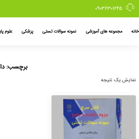
09036301645
خانه
مجموعه های آموزشی
نمونه سوالات تستی
پزشکی
علوم پای
برچسب: دان
نمایش یک نتیجه