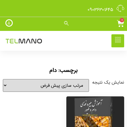
09036301645
0
برچسب: دام
نمایش یک نتیجه