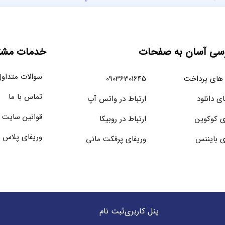
سی آسان به صفحات
خدمات مشتر
سوالات متداو
های پرداخت
09036301645
تماس با ما
ای دانلود
ارتباط در واتس آپ
قوانین سایت
ی کوکوین
ارتباط در روبیکا
وریفای پلاس 
ی بایننس
وریفای پرفکت مانی
پنل کاربری
ثبت نام