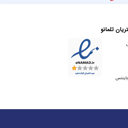
یان تلمانو
ل
بایننس