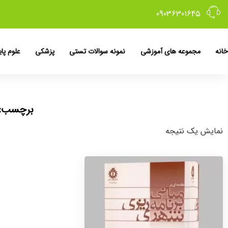
09036301645
خانه
مجموعه های آموزشی
نمونه سوالات تستی
پزشکی
علوم پای
برچسب: 
نمایش یک نتیجه