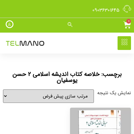
09036301645
0
برچسب: خلاصه کتاب اندیشه اسلامی 2 حسن
یوسفیان
نمایش یک نتیجه