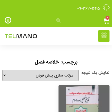
09036301645
0
برچسب: خلاصه فصل
نمایش یک نتیجه