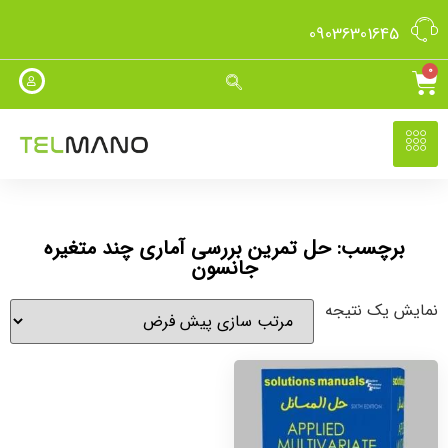
09036301645
0
برچسب: حل تمرین بررسی آماری چند متغیره
جانسون
نمایش یک نتیجه