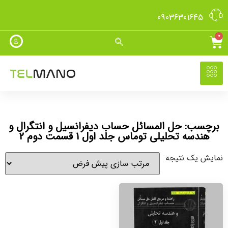
09036301645
0
برچسب: حل المسائل حساب دیفرانسیل و انتگرال و
هندسه تحلیلی توماس جلد اول 1 قسمت دوم 2
نمایش یک نتیجه