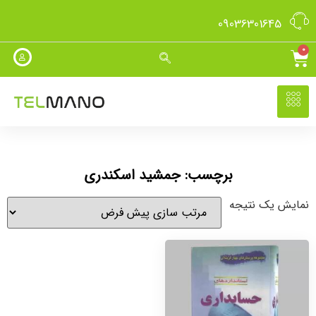
09036301645
0
برچسب: جمشید اسکندری
نمایش یک نتیجه