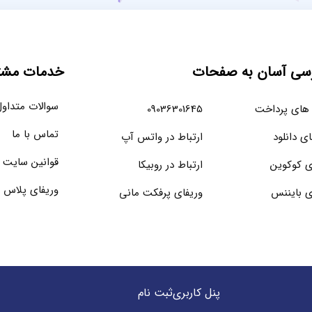
سی آسان به صفحات
خدمات مشتر
سوالات متداو
های پرداخت
09036301645
تماس با ما
ای دانلود
ارتباط در واتس آپ
قوانین سایت
ی کوکوین
ارتباط در روبیکا
وریفای پلاس 
ی بایننس
وریفای پرفکت مانی
پنل کاربری
ثبت نام