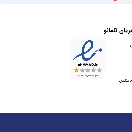
یان تلمانو
ل
بایننس