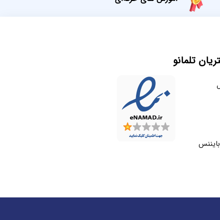
یان تلمانو
ل
بایننس