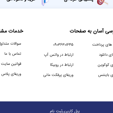
سی آسان به صفحات
خدمات مشتر
سوالات متداو
های پرداخت
09036301645
تماس با ما
ای دانلود
ارتباط در واتس آپ
قوانین سایت
ی کوکوین
ارتباط در روبیکا
وریفای پلاس 
ی بایننس
وریفای پرفکت مانی
پنل کاربری
ثبت نام