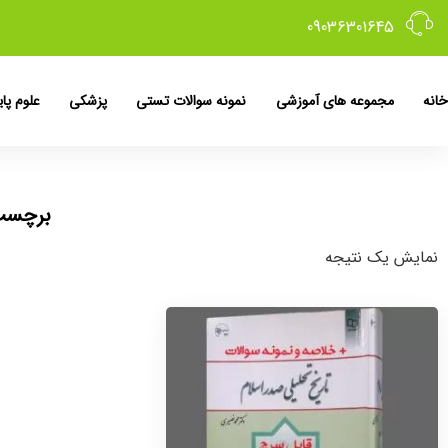
09036301645
خانه
مجموعه های آموزشی
نمونه سوالات تستی
پزشکی
علوم پای
برچسب:
نمایش یک نتیجه