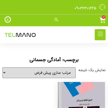
09036301645
0
برچسب: آمادگی جسمانی
نمایش یک نتیجه