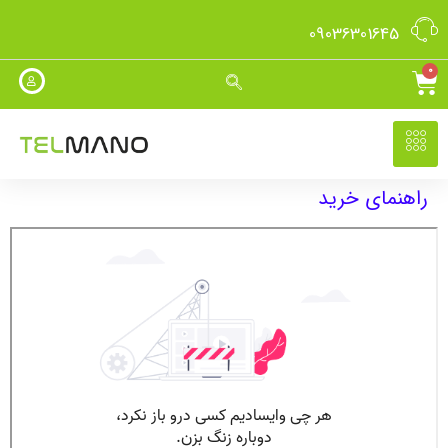
09036301645
0
راهنمای خرید